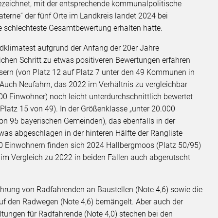
ezeichnet, mit der entsprechende kommunalpolitische
terne“ der fünf Orte im Landkreis landet 2024 bei
schlechteste Gesamtbewertung erhalten hatte.
radklimatest aufgrund der Anfang der 20er Jahre
hen Schritt zu etwas positiveren Bewertungen erfahren
essern (von Platz 12 auf Platz 7 unter den 49 Kommunen in
Auch Neufahrn, das 2022 im Verhältnis zu vergleichbar
 Einwohner) noch leicht unterdurchschnittlich bewertet
(Platz 15 von 49). In der Größenklasse „unter 20.000
 von 95 bayerischen Gemeinden), das ebenfalls in der
twas abgeschlagen in der hinteren Hälfte der Rangliste
0 Einwohnern finden sich 2024 Hallbergmoos (Platz 50/95)
im Vergleich zu 2022 in beiden Fällen auch abgerutscht
Führung von Radfahrenden an Baustellen (Note 4,6) sowie die
uf den Radwegen (Note 4,6) bemängelt. Aber auch der
ltungen für Radfahrende (Note 4,0) stechen bei den