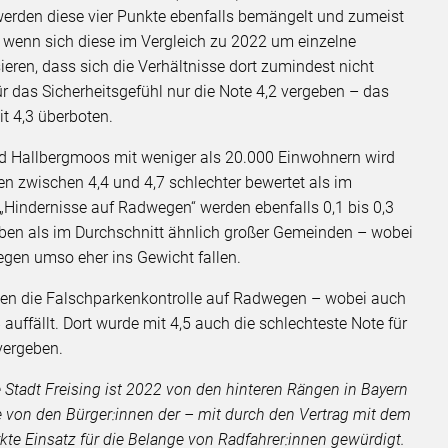
werden diese vier Punkte ebenfalls bemängelt und zumeist
 wenn sich diese im Vergleich zu 2022 um einzelne
eren, dass sich die Verhältnisse dort zumindest nicht
ür das Sicherheitsgefühl nur die Note 4,2 vergeben – das
t 4,3 überboten.
 Hallbergmoos mit weniger als 20.000 Einwohnern wird
en zwischen 4,4 und 4,7 schlechter bewertet als im
„Hindernisse auf Radwegen“ werden ebenfalls 0,1 bis 0,3
ben als im Durchschnitt ähnlich großer Gemeinden – wobei
egen umso eher ins Gewicht fallen.
nen die Falschparkenkontrolle auf Radwegen – wobei auch
uffällt. Dort wurde mit 4,5 auch die schlechteste Note für
vergeben.
e Stadt Freising ist 2022 von den hinteren Rängen in Bayern
von den Bürger:innen der – mit durch den Vertrag mit dem
te Einsatz für die Belange von Radfahrer:innen gewürdigt.