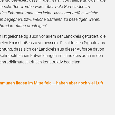
roß genug gewesen, dass – wie im Fall von Hallbergmoos – die
erschritten worden wäre. Über viele Gemeinden im
 des Fahrradklimatestes keine Aussagen treffen, welche
 begegnen, bzw. welche Barrieren zu beseitigen wären,
hrrad im Alltag umsteigen
“.
ist gleichzeitig auch vor allem der Landkreis gefordert, die
elen Kreisstraßen zu verbessern. Die aktuellen Signale aus
Richtung, dass sich der Landkreis aus dieser Aufgabe davon
rkehrspolitischen Entwicklungen im Landkreis auch in den
rradklimatest kritisch konstruktiv begleiten.
munen liegen im Mittelfeld – haben aber noch viel Luft