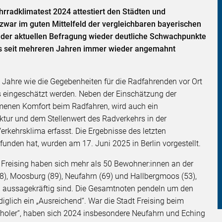
rradklimatest 2024 attestiert den Städten und
zwar im guten Mittelfeld der vergleichbaren bayerischen
 der aktuellen Befragung wieder deutliche Schwachpunkte
eits seit mehreren Jahren immer wieder angemahnt
i Jahre wie die Gegebenheiten für die Radfahrenden vor Ort
 eingeschätzt werden. Neben der Einschätzung der
enen Komfort beim Radfahren, wird auch ein
ktur und dem Stellenwert des Radverkehrs in der
ehrsklima erfasst. Die Ergebnisse des letzten
funden hat, wurden am 17. Juni 2025 in Berlin vorgestellt.
 Freising haben sich mehr als 50 Bewohner:innen an der
108), Moosburg (89), Neufahrn (69) und Hallbergmoos (53),
d aussagekräftig sind. Die Gesamtnoten pendeln um den
iglich ein „Ausreichend“. War die Stadt Freising beim
fholer“, haben sich 2024 insbesondere Neufahrn und Eching