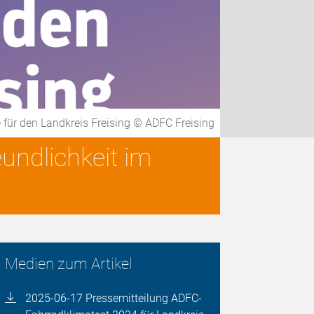
 für den Landkreis Freising © ADFC Freising
eundlichkeit im
Medien zum Artikel
2025-06-17 Pressemitteilung ADFC-